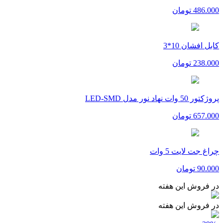
486.000
تومان
کابل افشان 10*3
238.000
تومان
پروژکتور 50 وات نهاد نور مدل LED-SMD
657.000
تومان
چراغ جت لایت 5 وات
90.000
تومان
در فروش این هفته
در فروش این هفته