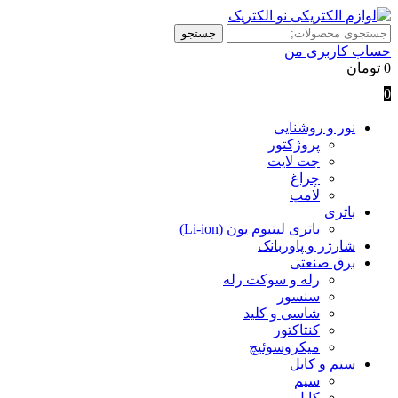
جستجو
جستجو
برای:
حساب کاربری من
0
تومان
0
نور و روشنایی
پروژکتور
جت لایت
چراغ
لامپ
باتری
باتری‌ لیتیوم یون (Li-ion)
شارژر و پاوربانک
برق صنعتی
رله و سوکت رله
سنسور
شاسی و کلید
کنتاکتور
میکروسوئیچ
سیم و کابل
سیم
کابل