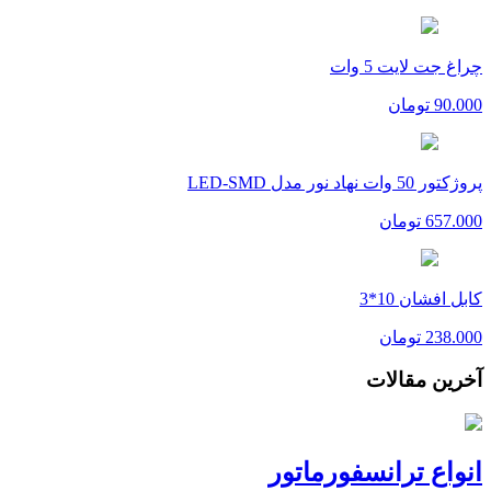
چراغ جت لایت 5 وات
90.000
تومان
پروژکتور 50 وات نهاد نور مدل LED-SMD
657.000
تومان
کابل افشان 10*3
238.000
تومان
آخرین مقالات
انواع ترانسفورماتور