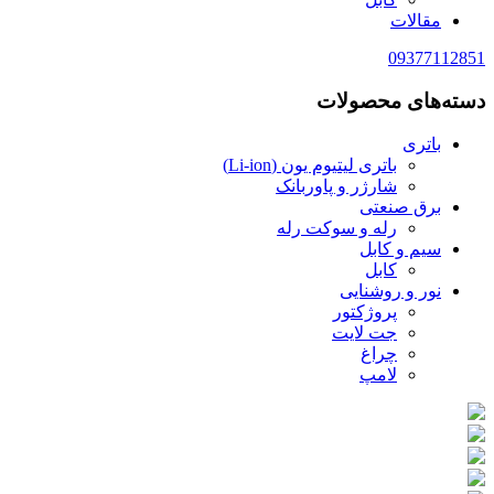
مقالات
09377112851
دسته‌های محصولات
باتری
باتری‌ لیتیوم یون (Li-ion)
شارژر و پاوربانک
برق صنعتی
رله و سوکت رله
سیم و کابل
کابل
نور و روشنایی
پروژکتور
جت لایت
چراغ
لامپ