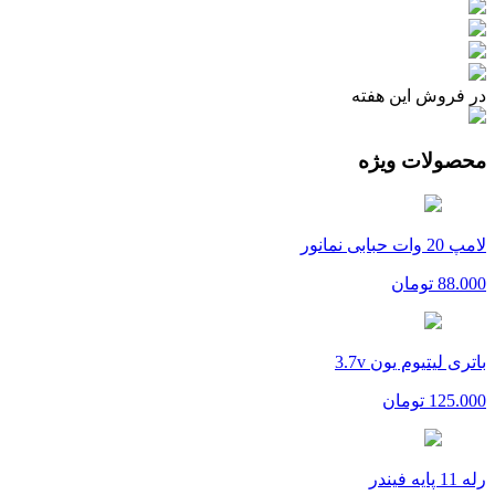
در فروش این هفته
محصولات ویژه
لامپ 20 وات حبابی نمانور
88.000
تومان
باتری لیتیوم یون 3.7v
125.000
تومان
رله 11 پایه فیندر