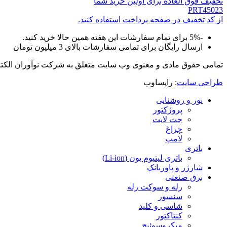
تخفیف فوق العاده برای اولین خرید شما
PRT45023
از کد تخفیف در صفحه پرداخت استفاده کنید.
-5% برای تمام سفارشات این هفته همین حالا خرید کنید.
ارسال رایگان برای تمامی سفارشات بالای 3 میلیون تومان
تمامی حقوق مادی و معنوی وب سایت متعلق به شرکت نوآوران الکتر
طراحی سایت
: رایساوب
نور و روشنایی
پروژکتور
جت لایت
چراغ
لامپ
باتری
باتری‌ لیتیوم یون (Li-ion)
شارژر و پاوربانک
برق صنعتی
رله و سوکت رله
سنسور
شاسی و کلید
کنتاکتور
میکروسوئیچ