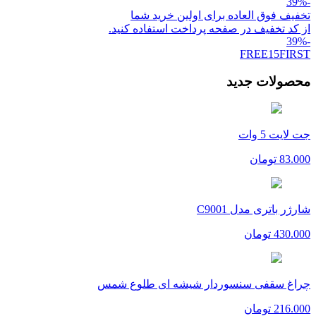
%
-39
تخفیف فوق العاده برای اولین خرید شما
از کد تخفیف در صفحه پرداخت استفاده کنید.
%
-39
FREE15FIRST
محصولات جدید
جت لایت 5 وات
83.000
تومان
شارژر باتری مدل C9001
430.000
تومان
چراغ سقفی سنسوردار شیشه ای طلوع شمس
216.000
تومان