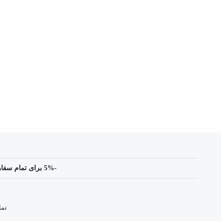
-5% برای تمام سفارشات این هفته همین حالا خرید کنید.
تما