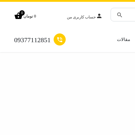
0
0
تومان
حساب کاربری من
جستجو
09377112851
مقالات