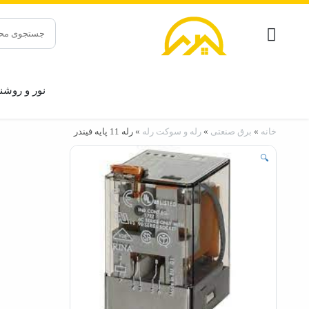
جستجو
برای:
نور و روشن
خانه
»
برق صنعتی
»
رله و سوکت رله
»
رله 11 پایه فیندر
🔍