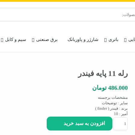
ایی
باتری
شارژر و پاوربانک
برق صنعتی
سیم و کابل
رله 11 پایه فیندر
486.000
تومان
مشخصات برجسته
سایر :
توضیحات
برند :
فیندر ( finder )
آمپر :
10
رله
افزودن به سبد خرید
11
پایه