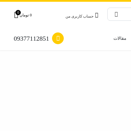
0
0
تومان
حساب کاربری من
جستجو
09377112851
مقالات